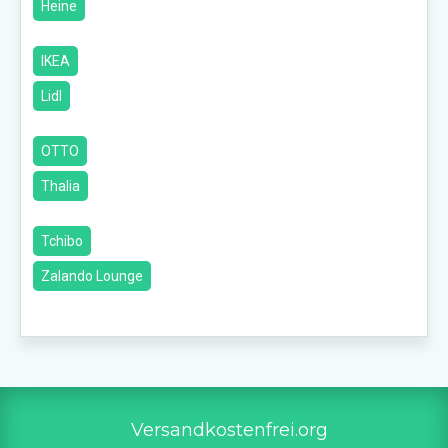
Heine
IKEA
Lidl
OTTO
Thalia
Tchibo
Zalando Lounge
Versandkostenfrei.org