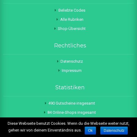
Beliebte Codes
Alle Rubriken
Shop-Übersicht
Rechtliches
Datenschutz
Impressum
Statistiken
490 Gutscheine insgesamt
84 Online-Shops insgesamt
Letztes Update: 07.08.2026
Diese Webseite benutzt Cookies. Wenn du die Webseite weiter nutzt,
gehen wir von deinem Einverständnis aus.
Ok
Datenschutz