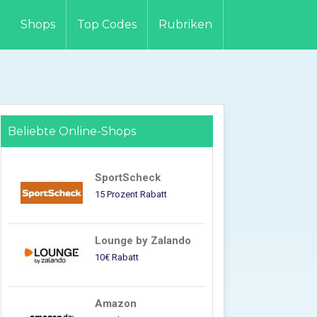
Shops
Top Codes
Rubriken
Beliebte Online-Shops
SportScheck
15 Prozent Rabatt
Lounge by Zalando
10€ Rabatt
Amazon