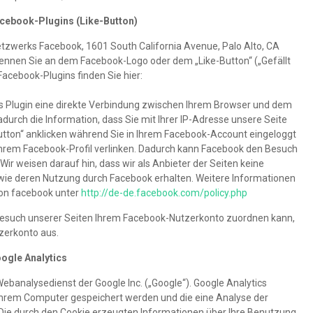
acebook-Plugins (Like-Button)
etzwerks Facebook, 1601 South California Avenue, Palo Alto, CA
kennen Sie an dem Facebook-Logo oder dem „Like-Button“ („Gefällt
 Facebook-Plugins finden Sie hier:
s Plugin eine direkte Verbindung zwischen Ihrem Browser und dem
durch die Information, dass Sie mit Ihrer IP-Adresse unsere Seite
tton“ anklicken während Sie in Ihrem Facebook-Account eingeloggt
f Ihrem Facebook-Profil verlinken. Dadurch kann Facebook den Besuch
ir weisen darauf hin, dass wir als Anbieter der Seiten keine
owie deren Nutzung durch Facebook erhalten. Weitere Informationen
von facebook unter
http://de-de.facebook.com/policy.php
esuch unserer Seiten Ihrem Facebook-Nutzerkonto zuordnen kann,
zerkonto aus.
ogle Analytics
ebanalysedienst der Google Inc. („Google“). Google Analytics
 Ihrem Computer gespeichert werden und die eine Analyse der
Die durch den Cookie erzeugten Informationen über Ihre Benutzung