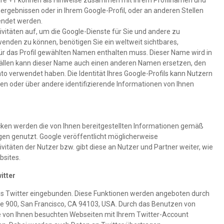
Ihre +1 können als Hinweise zusammen mit Ihrem Profilnamen und
ergebnissen oder in Ihrem Google-Profil, oder an anderen Stellen
endet werden.
ivitäten auf, um die Google-Dienste für Sie und andere zu
enden zu können, benötigen Sie ein weltweit sichtbares,
für das Profil gewählten Namen enthalten muss. Dieser Name wird in
Fällen kann dieser Name auch einen anderen Namen ersetzen, den
nto verwendet haben. Die Identität Ihres Google-Profils kann Nutzern
en oder über andere identifizierende Informationen von Ihnen
en werden die von Ihnen bereitgestellten Informationen gemäß
n genutzt. Google veröffentlicht möglicherweise
itäten der Nutzer bzw. gibt diese an Nutzer und Partner weiter, wie
bsites.
itter
es Twitter eingebunden. Diese Funktionen werden angeboten durch
Suite 900, San Francisco, CA 94103, USA. Durch das Benutzen von
e von Ihnen besuchten Webseiten mit Ihrem Twitter-Account