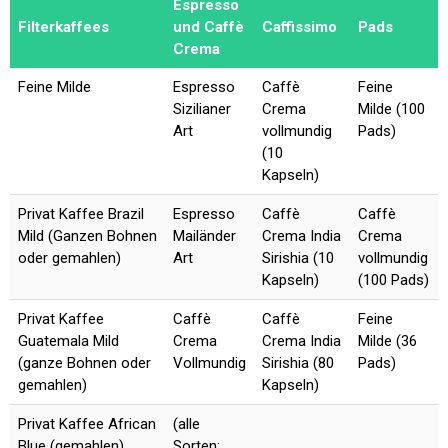
Espresso
Filterkaffees
und Caffè
Caffissimo
Pads
Crema
Feine Milde
Espresso
Caffè
Feine
Sizilianer
Crema
Milde (100
Art
vollmundig
Pads)
(10
Kapseln)
Privat Kaffee Brazil
Espresso
Caffè
Caffè
Mild (Ganzen Bohnen
Mailänder
Crema India
Crema
oder gemahlen)
Art
Sirishia (10
vollmundig
Kapseln)
(100 Pads)
Privat Kaffee
Caffè
Caffè
Feine
Guatemala Mild
Crema
Crema India
Milde (36
(ganze Bohnen oder
Vollmundig
Sirishia (80
Pads)
gemahlen)
Kapseln)
Privat Kaffee African
(alle
Blue (gemahlen)
Sorten: