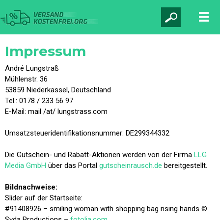
Impressum
André Lungstraß
Mühlenstr. 36
53859 Niederkassel, Deutschland
Tel.: 0178 / 233 56 97
E-Mail: mail /at/ lungstrass.com
Umsatzsteueridentifikationsnummer: DE299344332
Die Gutschein- und Rabatt-Aktionen werden von der Firma
LLG
Media GmbH
über das Portal
gutscheinrausch.de
bereitgestellt.
Bildnachweise:
Slider auf der Startseite:
#91408926 – smiling woman with shopping bag rising hands ©
Syda Productions –
fotolia.com