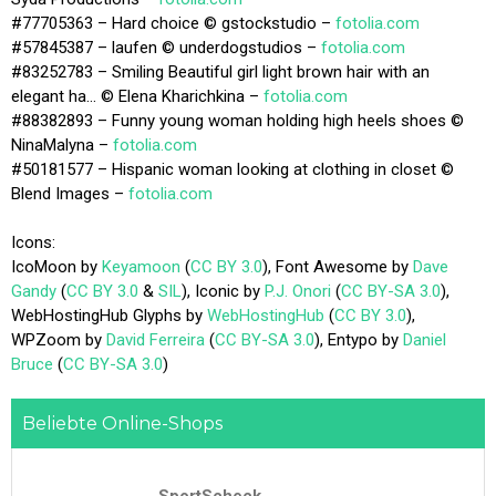
#77705363 – Hard choice © gstockstudio –
fotolia.com
#57845387 – laufen © underdogstudios –
fotolia.com
#83252783 – Smiling Beautiful girl light brown hair with an
elegant ha… © Elena Kharichkina –
fotolia.com
#88382893 – Funny young woman holding high heels shoes ©
NinaMalyna –
fotolia.com
#50181577 – Hispanic woman looking at clothing in closet ©
Blend Images –
fotolia.com
Icons:
IcoMoon by
Keyamoon
(
CC BY 3.0
), Font Awesome by
Dave
Gandy
(
CC BY 3.0
&
SIL
), Iconic by
P.J. Onori
(
CC BY-SA 3.0
),
WebHostingHub Glyphs by
WebHostingHub
(
CC BY 3.0
),
WPZoom by
David Ferreira
(
CC BY-SA 3.0
), Entypo by
Daniel
Bruce
(
CC BY-SA 3.0
)
Beliebte Online-Shops