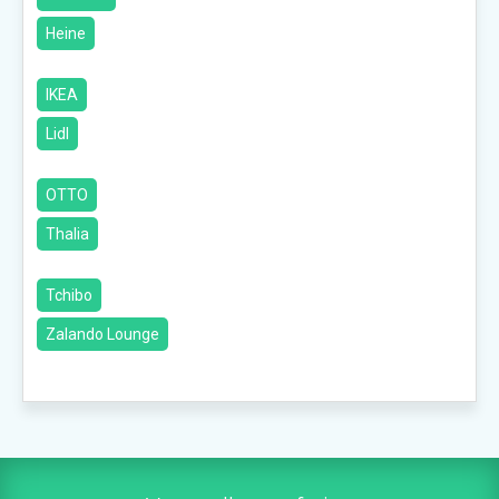
Heine
IKEA
Lidl
OTTO
Thalia
Tchibo
Zalando Lounge