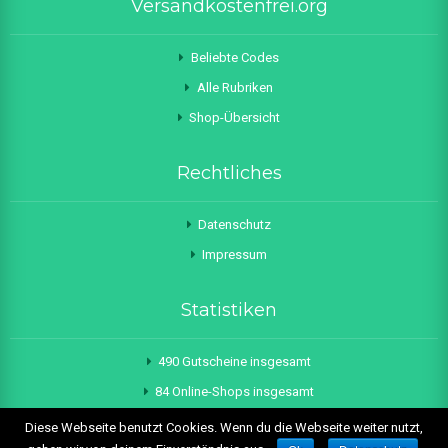
Versandkostenfrei.org
Beliebte Codes
Alle Rubriken
Shop-Übersicht
Rechtliches
Datenschutz
Impressum
Statistiken
490 Gutscheine insgesamt
84 Online-Shops insgesamt
Letztes Update: 10.08.2026
Diese Webseite benutzt Cookies. Wenn du die Webseite weiter nutzt,