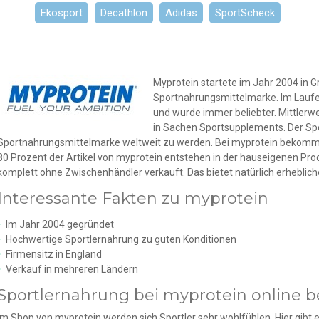
Ekosport
Decathlon
Adidas
SportScheck
Myprotein startete im Jahr 2004 in Gr
Sportnahrungsmittelmarke. Im Lauf
und wurde immer beliebter. Mittlerw
in Sachen Sportsupplements. Der Spe
Sportnahrungsmittelmarke weltweit zu werden. Bei myprotein bekommst
80 Prozent der Artikel von myprotein entstehen in der hauseigenen Pr
komplett ohne Zwischenhändler verkauft. Das bietet natürlich erheblich
Interessante Fakten zu myprotein
Im Jahr 2004 gegründet
Hochwertige Sportlernahrung zu guten Konditionen
Firmensitz in England
Verkauf in mehreren Ländern
Sportlernahrung bei myprotein online b
Im Shop von myprotein werden sich Sportler sehr wohlfühlen. Hier gibt es