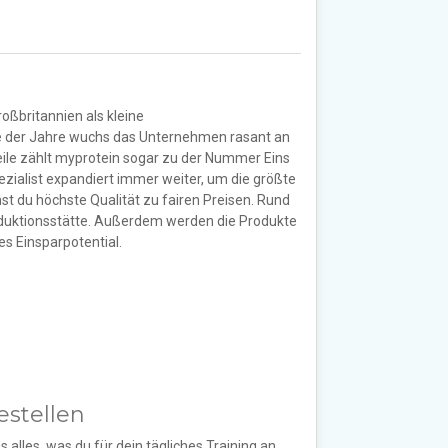
oßbritannien als kleine
e der Jahre wuchs das Unternehmen rasant an
eile zählt myprotein sogar zu der Nummer Eins
zialist expandiert immer weiter, um die größte
 du höchste Qualität zu fairen Preisen. Rund
oduktionsstätte. Außerdem werden die Produkte
es Einsparpotential.
estellen
 alles, was du für dein tägliches Training an